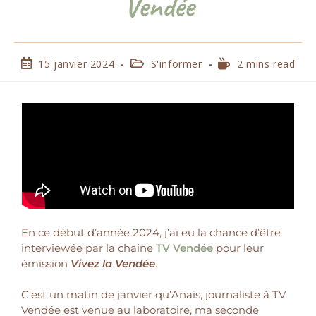
Vendée
15 janvier 2024
S'informer
2 mins read
En ce début d’année 2024, j’ai eu la chance d’être
interviewée par la chaîne
TV Vendée
pour leur
émission
Vivez la Vendée
.
C’est un matin de janvier qu’Anaïs, journaliste à TV
Vendée est venue au laboratoire, ma seconde