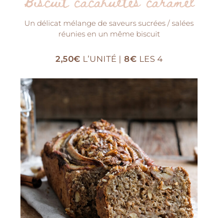
Biscuit cacahuètes caramel
Un délicat mélange de saveurs sucrées / salées
réunies en un même biscuit
2,50€
L’UNITÉ |
8€
LES 4