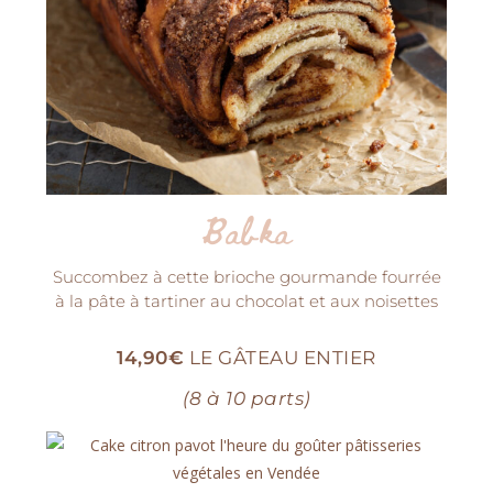
Babka
Succombez à cette brioche gourmande fourrée
à la pâte à tartiner au chocolat et aux noisettes
14,90€
LE GÂTEAU ENTIER
(8 à 10 parts)