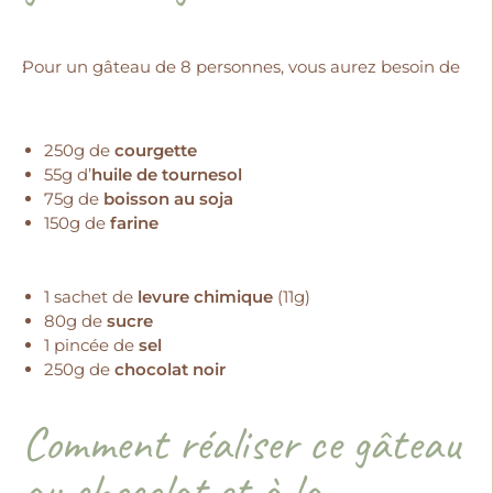
Pour un gâteau de 8 personnes, vous aurez besoin de :
250g de
courgette
55g d’
huile de tournesol
75g de
boisson au soja
150g de
farine
1 sachet de
levure chimique
(11g)
80g de
sucre
1 pincée de
sel
250g de
chocolat noir
Comment réaliser ce gâteau
au chocolat et à la